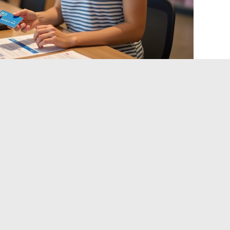
s na primeira conexão My
rmente bugs na primeira utilização. Aqui estão as
 que as resolve.
 não chega
o de e-mail mal digitado no balcão da farmácia.
Se nada aparecer,
entrar em contato com a farmácia para
 sendo o único recurso eficaz. Reenviar com um endereço
iciar