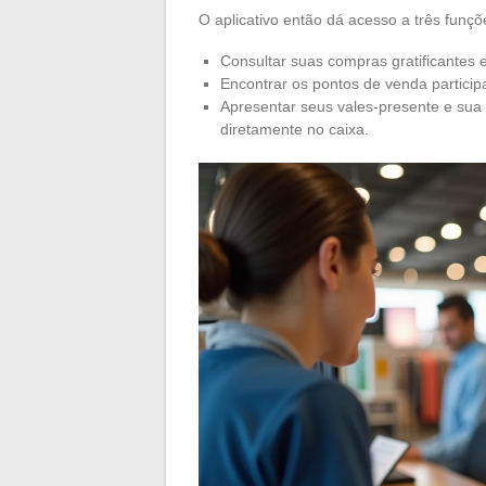
O aplicativo então dá acesso a três funçõe
Consultar suas compras gratificantes 
Encontrar os pontos de venda particip
Apresentar seus vales-presente e sua
diretamente no caixa.