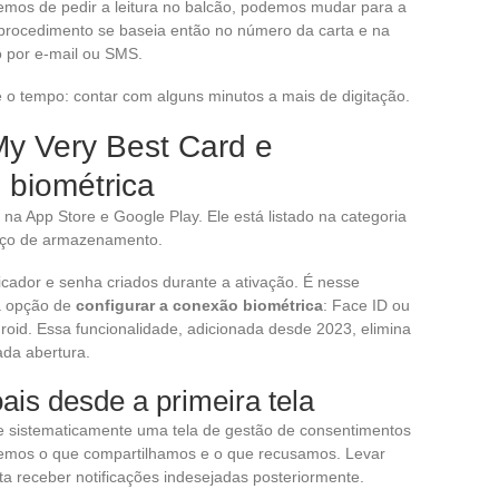
emos de pedir a leitura no balcão, podemos mudar para a
procedimento se baseia então no número da carta e na
o por e-mail ou SMS.
 é o tempo: contar com alguns minutos a mais de digitação.
 My Very Best Card e
 biométrica
 na App Store e Google Play. Ele está listado na categoria
aço de armazenamento.
icador e senha criados durante a ativação. É nesse
 a opção de
configurar a conexão biométrica
: Face ID ou
droid. Essa funcionalidade, adicionada desde 2023, elimina
ada abertura.
is desde a primeira tela
be sistematicamente uma tela de gestão de consentimentos
hemos o que compartilhamos e o que recusamos. Levar
ta receber notificações indesejadas posteriormente.