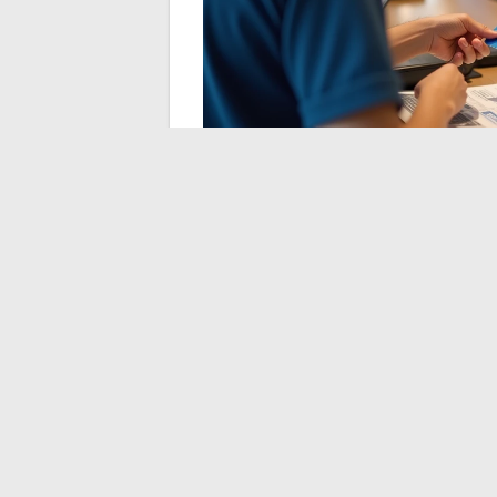
Problemas frequente
Very Best Card
As avaliações nas lojas mencionam regula
situações concretas que encontramos e o
O código de validação
O problema geralmente vem de um endereç
Primeiro, verificamos a pasta de spam. 
corrigir o endereço registrado
continua
incorreto não mudará nada.
O aplicativo trava ao in