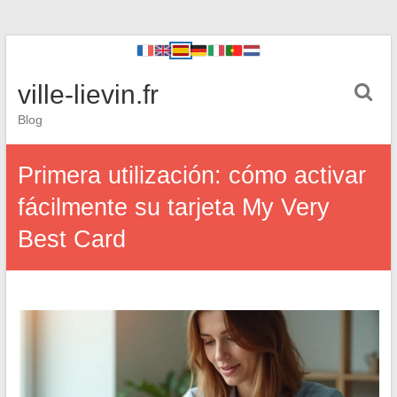
ville-lievin.fr
Blog
Primera utilización: cómo activar
fácilmente su tarjeta My Very
Best Card