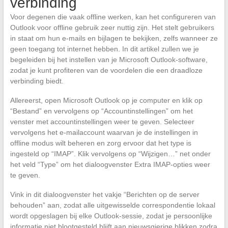
verbinding
Voor degenen die vaak offline werken, kan het configureren van
Outlook voor offline gebruik zeer nuttig zijn. Het stelt gebruikers
in staat om hun e-mails en bijlagen te bekijken, zelfs wanneer ze
geen toegang tot internet hebben. In dit artikel zullen we je
begeleiden bij het instellen van je Microsoft Outlook-software,
zodat je kunt profiteren van de voordelen die een draadloze
verbinding biedt.
Allereerst, open Microsoft Outlook op je computer en klik op
“Bestand” en vervolgens op “Accountinstellingen” om het
venster met accountinstellingen weer te geven. Selecteer
vervolgens het e-mailaccount waarvan je de instellingen in
offline modus wilt beheren en zorg ervoor dat het type is
ingesteld op “IMAP”. Klik vervolgens op “Wijzigen…” net onder
het veld “Type” om het dialoogvenster Extra IMAP-opties weer
te geven.
Vink in dit dialoogvenster het vakje “Berichten op de server
behouden” aan, zodat alle uitgewisselde correspondentie lokaal
wordt opgeslagen bij elke Outlook-sessie, zodat je persoonlijke
informatie niet blootgesteld blijft aan nieuwsgierige blikken zodra