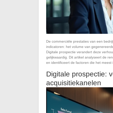
De commerciële prestaties van een bedrij
indicatoren: het volume van gegenereerde 
Digitale prospectie verandert deze verhoud
gelijkwaardig. Dit artikel analyseert de r
en identificeert de factoren die het mees
Digitale prospectie:
acquisitiekanelen