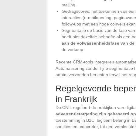
mailing.
Gedragscores: het toekennen van een 
interacties (e-mailopening, paginawee
follow-ups met een hoge conversiekans 
Segmentatie op basis van de fase van d
heeft niet dezelfde behoefte als een be
aan de volwassenheidsfase van de
de verkoop.
Recente CRM-tools integreren automatiser
Automatisering zonder fijne segmentatie h
aantal verzonden berichten terwijl het r
Regelgevende beperk
in Frankrijk
De CNIL reguleert de praktijken van digital
advertentietargeting zijn gebaseerd op
toestemming in B2C, legitiem belang in B
sancties en, concreter, tot een verslech