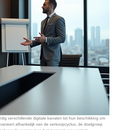
g verschillende digitale kanalen tot hun beschikking om
t varieert afhankelijk van de verkoopcyclus, de doelgroep