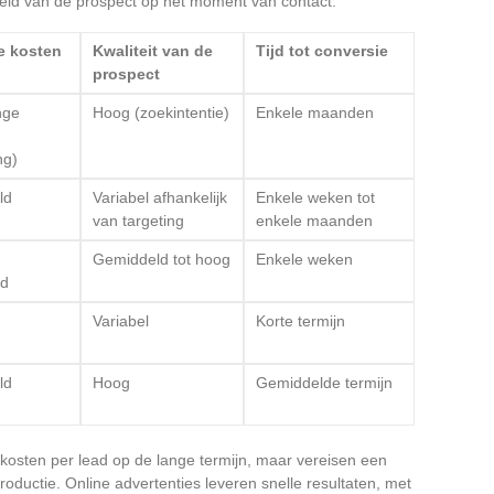
id van de prospect op het moment van contact.
e kosten
Kwaliteit van de
Tijd tot conversie
prospect
nge
Hoog (zoekintentie)
Enkele maanden
ng)
ld
Variabel afhankelijk
Enkele weken tot
van targeting
enkele maanden
Gemiddeld tot hoog
Enkele weken
ld
Variabel
Korte termijn
ld
Hoog
Gemiddelde termijn
osten per lead op de lange termijn, maar vereisen een
tproductie. Online advertenties leveren snelle resultaten, met