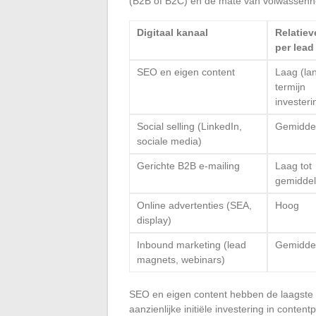
(B2B of B2C) en de mate van volwassenhe
Digitaal kanaal
Relatiev
per lead
SEO en eigen content
Laag (la
termijn
investeri
Social selling (LinkedIn,
Gemidde
sociale media)
Gerichte B2B e-mailing
Laag tot
gemidde
Online advertenties (SEA,
Hoog
display)
Inbound marketing (lead
Gemidde
magnets, webinars)
SEO en eigen content hebben de laagste k
aanzienlijke initiële investering in conten