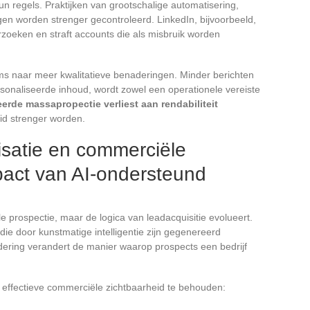
un regels. Praktijken van grootschalige automatisering,
gen worden strenger gecontroleerd. LinkedIn, bijvoorbeeld,
rzoeken en straft accounts die als misbruik worden
s naar meer kwalitatieve benaderingen. Minder berichten
sonaliseerde inhoud, wordt zowel een operationele vereiste
rde massapropectie verliest aan rendabiliteit
eid strenger worden.
satie en commerciële
pact van AI-ondersteund
tale prospectie, maar de logica van leadacquisitie evolueert.
e door kunstmatige intelligentie zijn gegenereerd
ndering verandert de manier waarop prospects een bedrijf
effectieve commerciële zichtbaarheid te behouden: