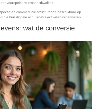
der voorspelbare prospectkwaliteit.
rospectie en commerciële structurering beschikbaar op
n die hun digitale acquisitietraject willen organiseren.
evens: wat de conversie