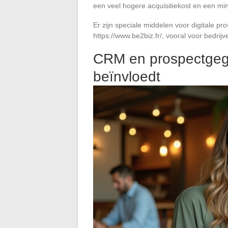
een veel hogere acquisitiekost en een min
Er zijn speciale middelen voor digitale p
https://www.be2biz.fr/, vooral voor bedrijve
CRM en prospectgeg
beïnvloedt