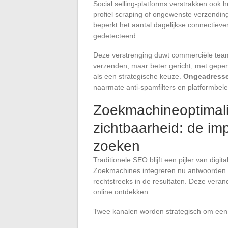
Social selling-platforms verstrakken ook h
profiel scraping of ongewenste verzendin
beperkt het aantal dagelijkse connectieve
gedetecteerd.
Deze verstrenging duwt commerciële team
verzenden, maar beter gericht, met geper
als een strategische keuze.
Ongeadressee
naarmate anti-spamfilters en platformbel
Zoekmachineoptimali
zichtbaarheid: de im
zoeken
Traditionele SEO blijft een pijler van digi
Zoekmachines integreren nu antwoorden di
rechtstreeks in de resultaten. Deze vera
online ontdekken.
Twee kanalen worden strategisch om een 