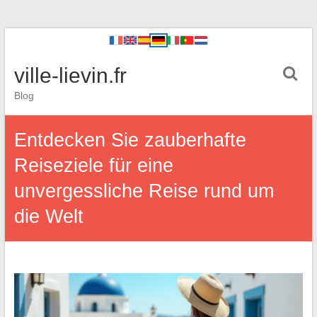
ville-lievin.fr
Blog
Entdecken Sie zauberhafte
Reiseziele für eine
unvergessliche Reise rund um
die Welt