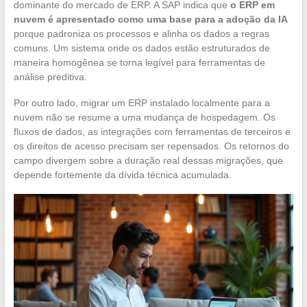
dominante do mercado de ERP. A SAP indica que
o ERP em
nuvem é apresentado como uma base para a adoção da IA
porque padroniza os processos e alinha os dados a regras
comuns. Um sistema onde os dados estão estruturados de
maneira homogênea se torna legível para ferramentas de
análise preditiva.
Por outro lado, migrar um ERP instalado localmente para a
nuvem não se resume a uma mudança de hospedagem. Os
fluxos de dados, as integrações com ferramentas de terceiros e
os direitos de acesso precisam ser repensados. Os retornos do
campo divergem sobre a duração real dessas migrações, que
depende fortemente da dívida técnica acumulada.