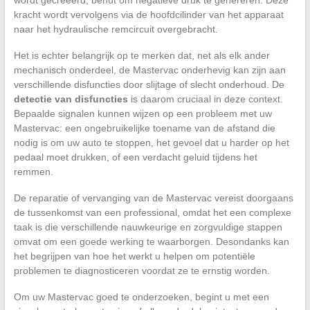
wordt gecreëerd, benut om negatieve druk te genereren. Deze
kracht wordt vervolgens via de hoofdcilinder van het apparaat
naar het hydraulische remcircuit overgebracht.
Het is echter belangrijk op te merken dat, net als elk ander
mechanisch onderdeel, de Mastervac onderhevig kan zijn aan
verschillende disfuncties door slijtage of slecht onderhoud. De
detectie van disfuncties
is daarom cruciaal in deze context.
Bepaalde signalen kunnen wijzen op een probleem met uw
Mastervac: een ongebruikelijke toename van de afstand die
nodig is om uw auto te stoppen, het gevoel dat u harder op het
pedaal moet drukken, of een verdacht geluid tijdens het
remmen.
De reparatie of vervanging van de Mastervac vereist doorgaans
de tussenkomst van een professional, omdat het een complexe
taak is die verschillende nauwkeurige en zorgvuldige stappen
omvat om een goede werking te waarborgen. Desondanks kan
het begrijpen van hoe het werkt u helpen om potentiële
problemen te diagnosticeren voordat ze te ernstig worden.
Om uw Mastervac goed te onderzoeken, begint u met een