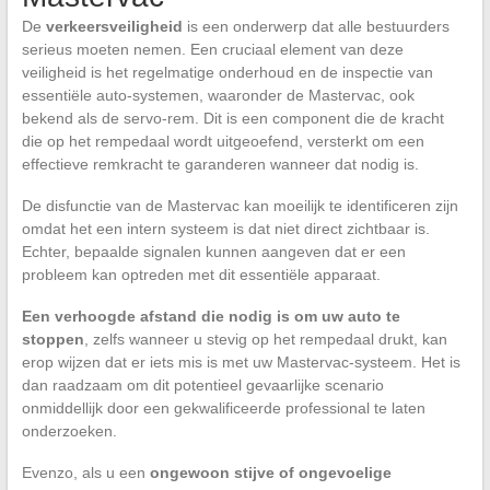
De
verkeersveiligheid
is een onderwerp dat alle bestuurders
serieus moeten nemen. Een cruciaal element van deze
veiligheid is het regelmatige onderhoud en de inspectie van
essentiële auto-systemen, waaronder de Mastervac, ook
bekend als de servo-rem. Dit is een component die de kracht
die op het rempedaal wordt uitgeoefend, versterkt om een
effectieve remkracht te garanderen wanneer dat nodig is.
De disfunctie van de Mastervac kan moeilijk te identificeren zijn
omdat het een intern systeem is dat niet direct zichtbaar is.
Echter, bepaalde signalen kunnen aangeven dat er een
probleem kan optreden met dit essentiële apparaat.
Een verhoogde afstand die nodig is om uw auto te
stoppen
, zelfs wanneer u stevig op het rempedaal drukt, kan
erop wijzen dat er iets mis is met uw Mastervac-systeem. Het is
dan raadzaam om dit potentieel gevaarlijke scenario
onmiddellijk door een gekwalificeerde professional te laten
onderzoeken.
Evenzo, als u een
ongewoon stijve of ongevoelige