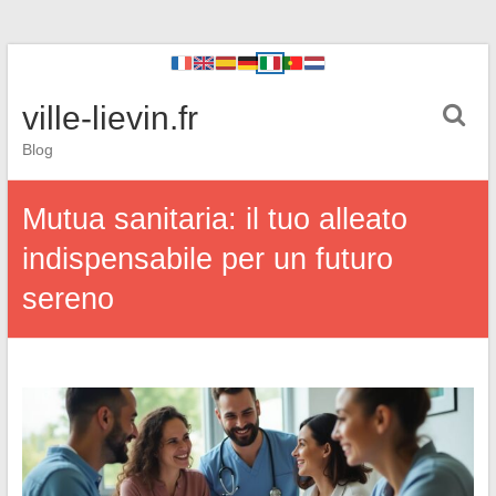
ville-lievin.fr
Blog
Mutua sanitaria: il tuo alleato
indispensabile per un futuro
sereno