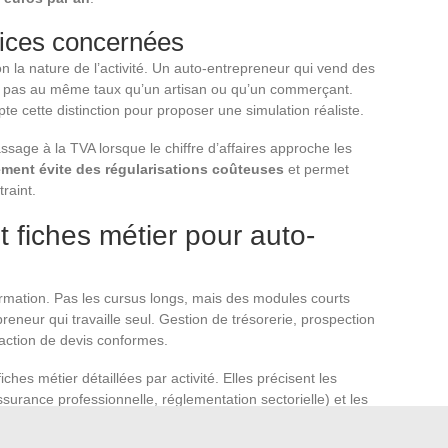
vices concernées
on la nature de l’activité. Un auto-entrepreneur qui vend des
ise pas au même taux qu’un artisan ou qu’un commerçant.
te cette distinction pour proposer une simulation réaliste.
assage à la TVA lorsque le chiffre d’affaires approche les
ement évite des régularisations coûteuses
et permet
traint.
 fiches métier pour auto-
formation. Pas les cursus longs, mais des modules courts
eneur qui travaille seul. Gestion de trésorerie, prospection
action de devis conformes.
ches métier détaillées par activité. Elles précisent les
ssurance professionnelle, réglementation sectorielle) et les
ne prestation de services donnée. Pour une personne qui
e service à domicile,
ces fiches évitent de découvrir une