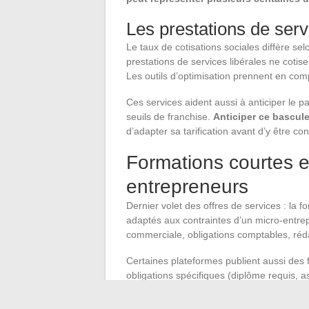
Les prestations de ser
Le taux de cotisations sociales diffère sel
prestations de services libérales ne cot
Les outils d’optimisation prennent en comp
Ces services aident aussi à anticiper le p
seuils de franchise.
Anticiper ce bascul
d’adapter sa tarification avant d’y être con
Formations courtes et
entrepreneurs
Dernier volet des offres de services : la 
adaptés aux contraintes d’un micro-entrepr
commerciale, obligations comptables, réd
Certaines plateformes publient aussi des fi
obligations spécifiques (diplôme requis, a
démarches à accomplir avant de lancer u
se lance dans une activité artisanale ou d