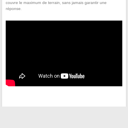
couvre le maximum de terrain, sans jamais garantir une
réponse.
←
Refuser de former son remplaçant : un choix risqué pour
votre carrière ?